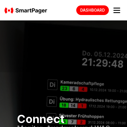
DASHBOARD
CLIENT
CONNECT
PREISE
Connect